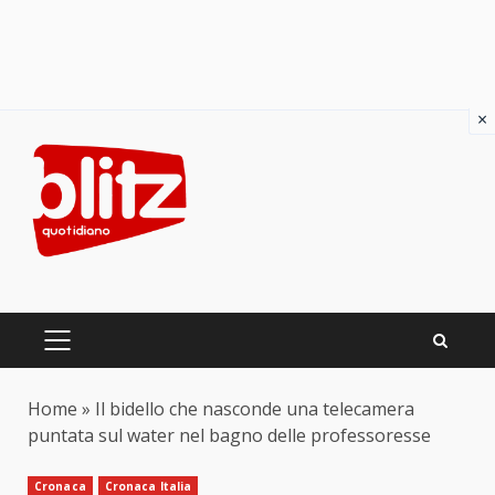
×
Skip
to
content
PRIMARY
MENU
Home
»
Il bidello che nasconde una telecamera
puntata sul water nel bagno delle professoresse
Cronaca
Cronaca Italia