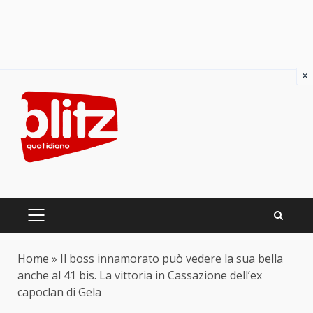
×
Skip
to
content
PRIMARY
MENU
Home
»
Il boss innamorato può vedere la sua bella
anche al 41 bis. La vittoria in Cassazione dell’ex
capoclan di Gela