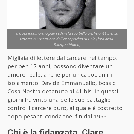
Il boss innamorato può vedere la sua bella anche al 41 bis. La
vittoria in Cassazione dell'ex capoclan di Gela (foto Ansa-
Blitzquotidiano)
Migliaia di lettere dal carcere nel tempo,
per ben 17 anni, possono diventare un
amore reale, anche per un capoclan in
isolamento. Davide Emmanuello, boss di
Cosa Nostra detenuto al 41 bis, in questi
giorni ha vinto una delle sue battaglie
contro il carcere duro, al quale è costretto
dopo pesanti condanne, fin dal 1993.
Chi è la fidanzata, Clare