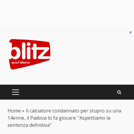
×
Skip
to
content
PRIMARY
MENU
Home
»
Il calciatore condannato per stupro su una
14enne, il Padova lo fa giocare: “Aspettiamo la
sentenza definitiva”