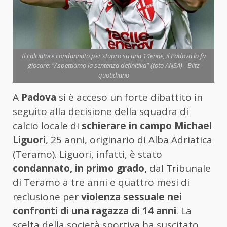
Il calciatore condannato per stupro su una 14enne, il Padova lo fa
giocare: "Aspettiamo la sentenza definitiva" (foto ANSA) - Blitz
quotidiano
A
Padova
si è acceso un forte dibattito in
seguito alla decisione della squadra di
calcio locale di
schierare in campo Michael
Liguori
, 25 anni, originario di Alba Adriatica
(Teramo). Liguori, infatti, è stato
condannato, in primo grado,
dal Tribunale
di Teramo a tre anni e quattro mesi di
reclusione per
violenza sessuale nei
confronti di una ragazza di 14 anni
. La
scelta della società sportiva ha suscitato