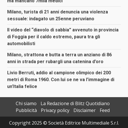
ma mancano 7mila medici
Milano, turista di 21 anni denuncia una violenza
sessuale: indagato un 25enne peruviano
Il video del “diavolo di sabbia” avvenuto in provincia
di Foggia per il caldo estremo, paura tra gli
automobilisti
Milano, strattona e butta a terra un anziano di 86
anni in strada per rubargli una catenina d’oro
Livio Berruti, addio al campione olimpico dei 200
metri di Roma 1960. Con lui se ne va l’immagine di
un’Italia felice
Chi siamo
La Redazione di Blitz Quotidiano
Pubblicità
Privacy policy
Disclaimer
Feed
Copyright 2025 © Società Editrice Multimediale S.r.l.