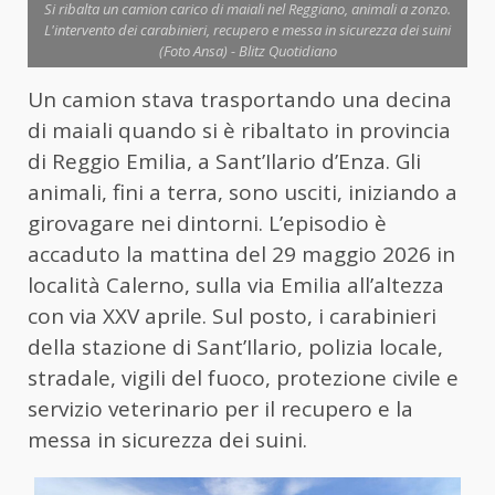
Si ribalta un camion carico di maiali nel Reggiano, animali a zonzo.
L'intervento dei carabinieri, recupero e messa in sicurezza dei suini
(Foto Ansa) - Blitz Quotidiano
Un camion stava trasportando una decina
di maiali quando si è ribaltato in provincia
di Reggio Emilia, a Sant’Ilario d’Enza. Gli
animali, fini a terra, sono usciti, iniziando a
girovagare nei dintorni. L’episodio è
accaduto la mattina del 29 maggio 2026 in
località Calerno, sulla via Emilia all’altezza
con via XXV aprile. Sul posto, i carabinieri
della stazione di Sant’Ilario, polizia locale,
stradale, vigili del fuoco, protezione civile e
servizio veterinario per il recupero e la
messa in sicurezza dei suini.