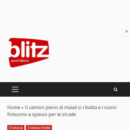
×
Skip
to
content
PRIMARY
MENU
Home
»
Il camion pieno di maiali si ribalta e i suoni
finiscono a spasso per le strade
Cronaca
Cronaca Italia