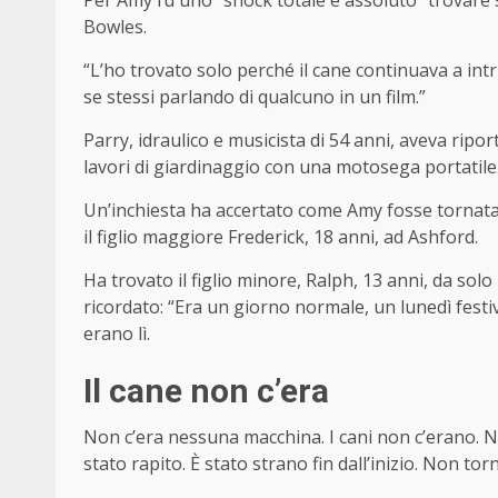
Per Amy fu uno “shock totale e assoluto” trovare 
Bowles.
“L’ho trovato solo perché il cane continuava a intr
se stessi parlando di qualcuno in un film.”
Parry, idraulico e musicista di 54 anni, aveva ripo
lavori di giardinaggio con una motosega portatile
Un’inchiesta ha accertato come Amy fosse tornata 
il figlio maggiore Frederick, 18 anni, ad Ashford.
Ha trovato il figlio minore, Ralph, 13 anni, da solo
ricordato: “Era un giorno normale, un lunedì festiv
erano lì.
Il cane non c’era
Non c’era nessuna macchina. I cani non c’erano. N
stato rapito. È stato strano fin dall’inizio. Non tor