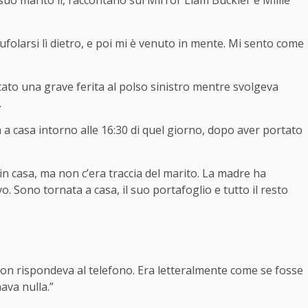
suo marito lì, raccontano sul Mirror
Liam Buckler
e
Millie
ufolarsi lì dietro, e poi mi è venuto in mente. Mi sento come
rtato una grave ferita al polso sinistro mentre svolgeva
.
a casa intorno alle 16:30 di quel giorno, dopo aver portato
 in casa, ma non c’era traccia del marito. La madre ha
o. Sono tornata a casa, il suo portafoglio e tutto il resto
on rispondeva al telefono. Era letteralmente come se fosse
nava nulla.”