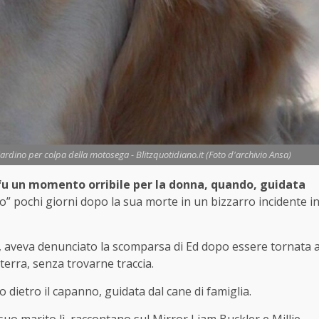
iardino per colpa della motosega - Blitzquotidiano.it (Foto d'archivio Ansa)
 fu un momento orribile per la donna, quando, guidata
o” pochi giorni dopo la sua morte in un bizzarro incidente i
i, aveva denunciato la scomparsa di Ed dopo essere tornata 
lterra, senza trovarne traccia.
o dietro il capanno, guidata dal cane di famiglia.