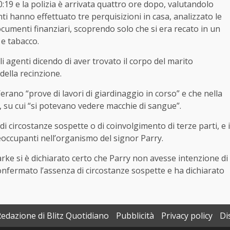
19 e la polizia è arrivata quattro ore dopo, valutandolo
 hanno effettuato tre perquisizioni in casa, analizzato le
ocumenti finanziari, scoprendo solo che si era recato in un
e tabacco.
i agenti dicendo di aver trovato il corpo del marito
 della recinzione.
erano “prove di lavori di giardinaggio in corso” e che nella
 su cui “si potevano vedere macchie di sangue”.
i circostanze sospette o di coinvolgimento di terze parti, e i
eoccupanti nell’organismo del signor Parry.
rke si è dichiarato certo che Parry non avesse intenzione di
 confermato l’assenza di circostanze sospette e ha dichiarato
Redazione di Blitz Quotidiano
Pubblicità
Privacy policy
Di