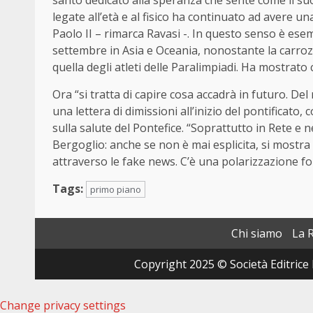
santo dedicato alla speranza che sente come il su
legate all’età e al fisico ha continuato ad avere 
Paolo II – rimarca Ravasi -. In questo senso è ese
settembre in Asia e Oceania, nonostante la carroz
quella degli atleti delle Paralimpiadi. Ha mostrato 
Ora “si tratta di capire cosa accadrà in futuro. De
una lettera di dimissioni all’inizio del pontificato
sulla salute del Pontefice. “Soprattutto in Rete e n
Bergoglio: anche se non è mai esplicita, si mostr
attraverso le fake news. C’è una polarizzazione fo
Tags:
primo piano
Chi siamo
La 
Copyright 2025 © Società Editrice 
Change privacy settings