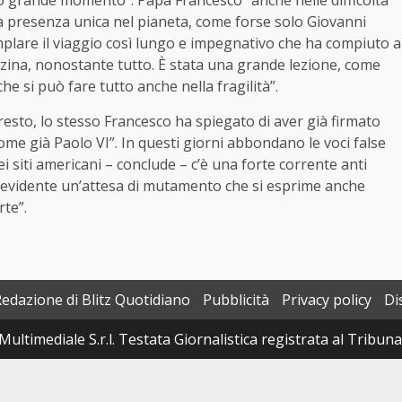
o grande momento”. Papa Francesco “anche nelle difficoltà
una presenza unica nel pianeta, come forse solo Giovanni
mplare il viaggio così lungo e impegnativo che ha compiuto a
zina, nonostante tutto. È stata una grande lezione, come
che si può fare tutto anche nella fragilità”.
l resto, lo stesso Francesco ha spiegato di aver già firmato
, come già Paolo VI”. In questi giorni abbondano le voci false
ei siti americani – conclude – c’è una forte corrente anti
a evidente un’attesa di mutamento che si esprime anche
rte”.
Redazione di Blitz Quotidiano
Pubblicità
Privacy policy
Di
Multimediale S.r.l. Testata Giornalistica registrata al Tribun