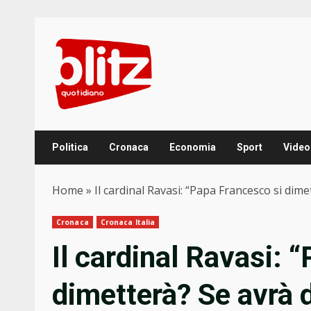
Skip
to
content
Politica
Cronaca
Economia
Sport
Video
Home
»
Il cardinal Ravasi: “Papa Francesco si dimet
Cronaca
Cronaca Italia
Il cardinal Ravasi: 
dimetterà? Se avrà de