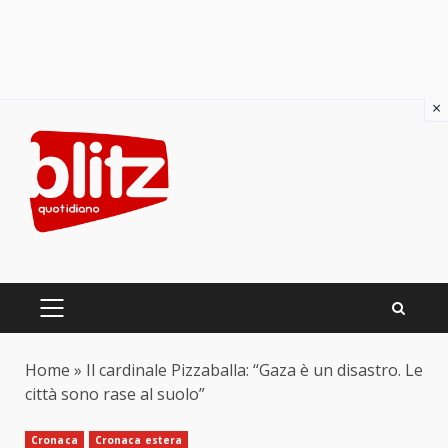
×
Skip
to
content
PRIMARY
MENU
Home
»
Il cardinale Pizzaballa: “Gaza è un disastro. Le
città sono rase al suolo”
Cronaca
Cronaca estera