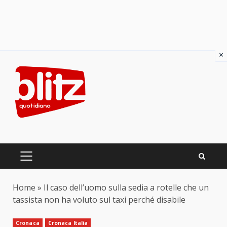
×
Skip
to
content
PRIMARY
MENU
Home
»
Il caso dell’uomo sulla sedia a rotelle che un
tassista non ha voluto sul taxi perché disabile
Cronaca
Cronaca Italia