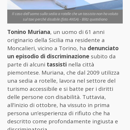
Il caso dell'uomo sulla sedia a rotelle che un tassista non ha voluto
sul taxi perché disabile (foto ANSA) - Blitz quotidiano
Tonino Muriana
, un uomo di 61 anni
originario della Sicilia ma residente a
Moncalieri, vicino a Torino, ha
denunciato
un episodio di discriminazione
subito da
parte di alcuni
tassisti
nella città
piemontese. Muriana, che dal 2009 utilizza
una sedia a rotelle, lavora nel settore del
turismo accessibile e si batte per i diritti
delle persone con disabilità. Tuttavia,
all’inizio di ottobre, ha vissuto in prima
persona un’esperienza di rifiuto che ha
descritto come profondamente ingiusta e
discriminatoria.