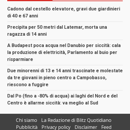
Cadono dal cestello elevatore, gravi due giardinieri
di 40 e 67 anni
Precipita per 50 metri dal Latemar, morta una
ragazza di 14 anni
A Budapest poca acqua nel Danubio per siccità: cala
la produzione di elettricità, Parlamento al buio per
risparmiare
Due minorenni di 13 e 14 anni trascinate e molestate
da tre giovani in pieno centro a Campobasso,
riescono a fuggire
Dal Po (fino a -80% di acqua) ai laghi del Nord e del
Centro è allarme siccità: va meglio al Sud
Chi siamo
La Redazione di Blitz Quotidiano
Pubblicità
Privacy policy
Disclaimer
Feed