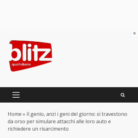
×
Skip
to
content
PRIMARY
MENU
Home
»
Il genio, anzi i geni del giorno: si travestono
da orso per simulare attacchi alle loro auto e
richiedere un risarcimento