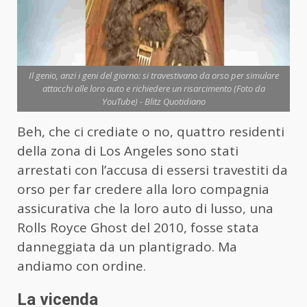
Il genio, anzi i geni del giorno: si travestivano da orso per simulare
attacchi alle loro auto e richiedere un risarcimento (Foto da
YouTube) - Blitz Quotidiano
Beh, che ci crediate o no, quattro residenti
della zona di Los Angeles sono stati
arrestati con l’accusa di essersi travestiti da
orso per far credere alla loro compagnia
assicurativa che la loro auto di lusso, una
Rolls Royce Ghost del 2010, fosse stata
danneggiata da un plantigrado. Ma
andiamo con ordine.
La vicenda