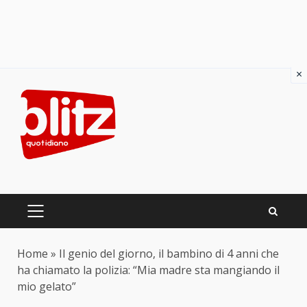
×
Skip
to
content
PRIMARY
MENU
Home
»
Il genio del giorno, il bambino di 4 anni che
ha chiamato la polizia: “Mia madre sta mangiando il
mio gelato”