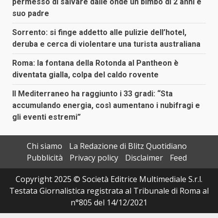
permesso di salvare dalle onde un bimbo di 2 anni e
suo padre
Sorrento: si finge addetto alle pulizie dell’hotel,
deruba e cerca di violentare una turista australiana
Roma: la fontana della Rotonda al Pantheon è
diventata gialla, colpa del caldo rovente
Il Mediterraneo ha raggiunto i 33 gradi: “Sta
accumulando energia, così aumentano i nubifragi e
gli eventi estremi”
Chi siamo
La Redazione di Blitz Quotidiano
Pubblicità
Privacy policy
Disclaimer
Feed
Copyright 2025 © Società Editrice Multimediale S.r.l.
Testata Giornalistica registrata al Tribunale di Roma al
n°805 del 14/12/2021