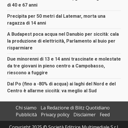
di 40 e 67 anni
Precipita per 50 metri dal Latemar, morta una
ragazza di 14 anni
A Budapest poca acqua nel Danubio per siccità: cala
la produzione di elettricità, Parlamento al buio per
risparmiare
Due minorenni di 13 e 14 anni trascinate e molestate
da tre giovani in pieno centro a Campobasso,
riescono a fuggire
Dal Po (fino a -80% di acqua) ai laghi del Nord e del
Centro è allarme siccità: va meglio al Sud
Chi siamo
La Redazione di Blitz Quotidiano
Pubblicità
Privacy policy
Disclaimer
Feed
Copyright 2025 © Società Editrice Multimediale S.r.l.