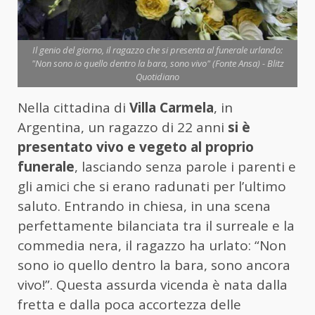
Il genio del giorno, il ragazzo che si presenta al funerale urlando:
"Non sono io quello dentro la bara, sono vivo" (Fonte Ansa) - Blitz
Quotidiano
Nella cittadina di
Villa Carmela
, in
Argentina, un ragazzo di 22 anni
si è
presentato vivo e vegeto al proprio
funerale
, lasciando senza parole i parenti e
gli amici che si erano radunati per l’ultimo
saluto. Entrando in chiesa, in una scena
perfettamente bilanciata tra il surreale e la
commedia nera, il ragazzo ha urlato: “Non
sono io quello dentro la bara, sono ancora
vivo!”. Questa assurda vicenda è nata dalla
fretta e dalla poca accortezza delle