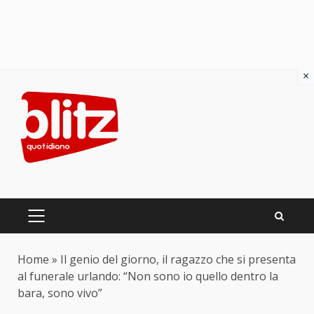
×
Skip
to
content
PRIMARY
MENU
Home
»
Il genio del giorno, il ragazzo che si presenta
al funerale urlando: “Non sono io quello dentro la
bara, sono vivo”