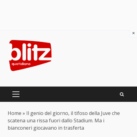
×
Skip
to
content
PRIMARY
MENU
Home
»
Il genio del giorno, il tifoso della Juve che
scatena una rissa fuori dallo Stadium. Ma i
bianconeri giocavano in trasferta