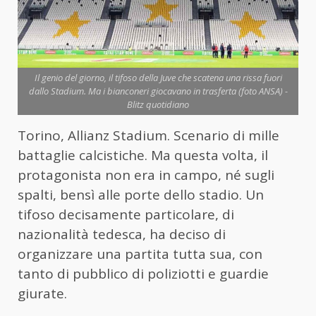
Il genio del giorno, il tifoso della Juve che scatena una rissa fuori
dallo Stadium. Ma i bianconeri giocavano in trasferta (foto ANSA) -
Blitz quotidiano
Torino, Allianz Stadium. Scenario di mille
battaglie calcistiche. Ma questa volta, il
protagonista non era in campo, né sugli
spalti, bensì alle porte dello stadio. Un
tifoso decisamente particolare, di
nazionalità tedesca, ha deciso di
organizzare una partita tutta sua, con
tanto di pubblico di poliziotti e guardie
giurate.