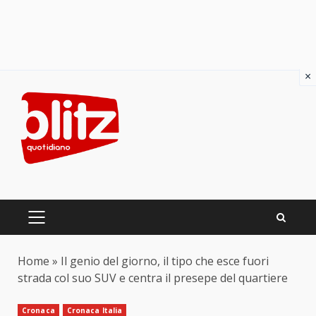
×
Skip
to
content
PRIMARY
MENU
Home
»
Il genio del giorno, il tipo che esce fuori
strada col suo SUV e centra il presepe del quartiere
Cronaca
Cronaca Italia