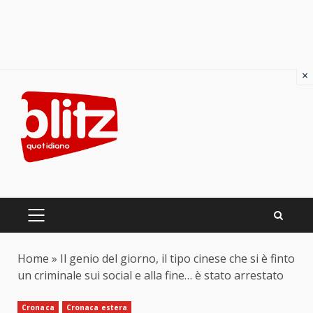
×
Skip
to
content
PRIMARY
MENU
Home
»
Il genio del giorno, il tipo cinese che si è finto
un criminale sui social e alla fine… è stato arrestato
Cronaca
Cronaca estera