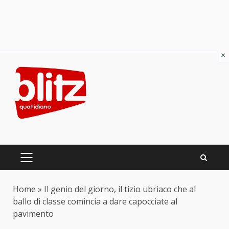
×
Skip
to
content
PRIMARY
MENU
Home
»
Il genio del giorno, il tizio ubriaco che al
ballo di classe comincia a dare capocciate al
pavimento