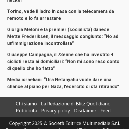
hacker
Torino, vede il ladro in casa con la telecamera da
remoto e lo fa arrestare
Giorgia Meloni e la premier (socialista) danese
Mette Frederiksen, il messaggio congiunto: “No ad
un’immigrazione incontrollata”
Giuseppe Campagna, il 73enne che ha investito 4
ciclisti resta ai domiciliari: “Non mi sono reso conto
di quello che ho fatto”
Media israeliani: “Ora Netanyahu vuole dare una
chance al piano per Gaza, l’esercito si sta ritirando”
Chi siamo
La Redazione di Blitz Quotidiano
Pubblicità
Privacy policy
Disclaimer
Feed
Copyright 2025 © Società Editrice Multimediale S.r.l.