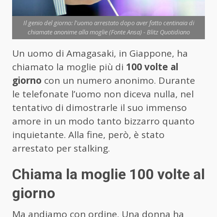
Il genio del giorno: l'uomo arrestato dopo aver fatto centinaia di
chiamate anonime alla moglie (Fonte Ansa) - Blitz Quotidiano
Un uomo di Amagasaki, in Giappone, ha
chiamato la moglie più di
100 volte al
giorno
con un numero anonimo. Durante
le telefonate l’uomo non diceva nulla, nel
tentativo di dimostrarle il suo immenso
amore in un modo tanto bizzarro quanto
inquietante. Alla fine, però, è stato
arrestato per stalking.
Chiama la moglie 100 volte al
giorno
Ma andiamo con ordine. Una donna ha