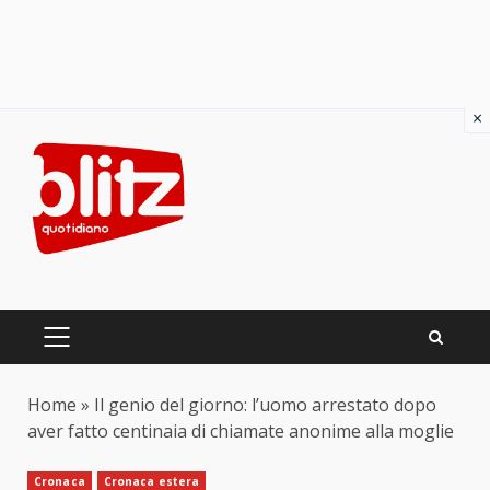
×
Skip
to
content
PRIMARY
MENU
Home
»
Il genio del giorno: l’uomo arrestato dopo
aver fatto centinaia di chiamate anonime alla moglie
Cronaca
Cronaca estera