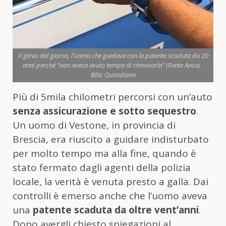
Il genio del giorno, l'uomo che guidava con la patente scaduta da 20
anni perché "non aveva avuto tempo di rinnovarla" (Fonte Ansa) -
Blitz Quotidiano
Più di 5mila chilometri percorsi con un’auto
senza assicurazione e sotto sequestro
.
Un uomo di Vestone, in provincia di
Brescia, era riuscito a guidare indisturbato
per molto tempo ma alla fine, quando è
stato fermato dagli agenti della polizia
locale, la verità è venuta presto a galla. Dai
controlli è emerso anche che l’uomo aveva
una
patente scaduta da oltre vent’anni
.
Dopo avergli chiesto spiegazioni al