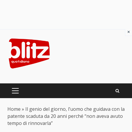
×
Skip
to
content
PRIMARY
MENU
Home
»
Il genio del giorno, l’uomo che guidava con la
patente scaduta da 20 anni perché “non aveva avuto
tempo di rinnovarla”