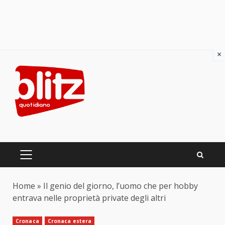
×
Skip
to
content
PRIMARY
MENU
Home
»
Il genio del giorno, l’uomo che per hobby
entrava nelle proprietà private degli altri
Cronaca
Cronaca estera