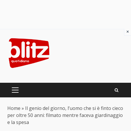
×
Skip
to
content
PRIMARY
MENU
Home
»
Il genio del giorno, l’uomo che si è finto cieco
per oltre 50 anni: filmato mentre faceva giardinaggio
e la spesa