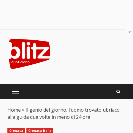
×
Skip
to
content
PRIMARY
MENU
Home
»
Il genio del giorno, l’uomo trovato ubriaco
alla guida due volte in meno di 24 ore
Cronaca
Cronaca Italia