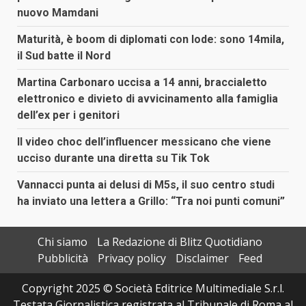
nuovo Mamdani
Maturità, è boom di diplomati con lode: sono 14mila,
il Sud batte il Nord
Martina Carbonaro uccisa a 14 anni, braccialetto
elettronico e divieto di avvicinamento alla famiglia
dell’ex per i genitori
Il video choc dell’influencer messicano che viene
ucciso durante una diretta su Tik Tok
Vannacci punta ai delusi di M5s, il suo centro studi
ha inviato una lettera a Grillo: “Tra noi punti comuni”
Chi siamo
La Redazione di Blitz Quotidiano
Pubblicità
Privacy policy
Disclaimer
Feed
Copyright 2025 © Società Editrice Multimediale S.r.l.
Testata Giornalistica registrata al Tribunale di Roma al