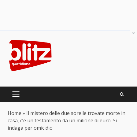
×
Skip
to
content
PRIMARY
MENU
Home
»
Il mistero delle due sorelle trovate morte in
casa, c’è un testamento da un milione di euro. Si
indaga per omicidio