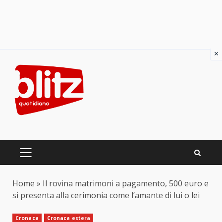
×
Skip
to
content
PRIMARY
MENU
Home
»
Il rovina matrimoni a pagamento, 500 euro e
si presenta alla cerimonia come l’amante di lui o lei
Cronaca
Cronaca estera