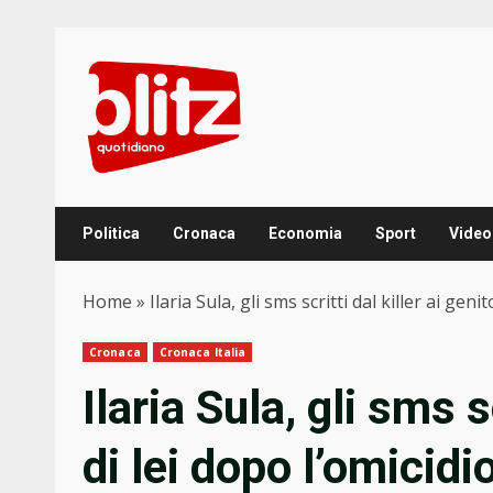
Skip
to
content
Politica
Cronaca
Economia
Sport
Video
Home
»
Ilaria Sula, gli sms scritti dal killer ai ge
Cronaca
Cronaca Italia
Ilaria Sula, gli sms sc
di lei dopo l’omicidi