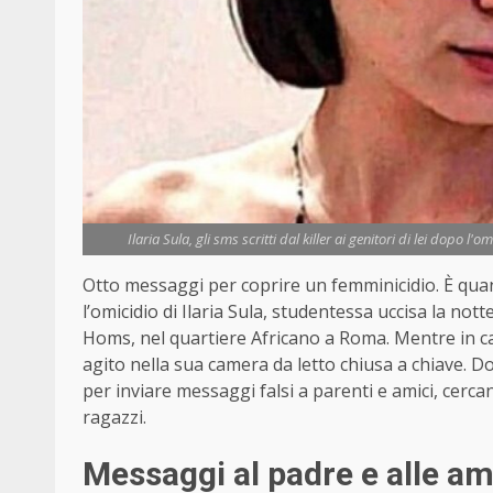
Ilaria Sula, gli sms scritti dal killer ai genitori di lei dopo 
Otto messaggi per coprire un femminicidio. È qu
l’omicidio di Ilaria Sula, studentessa uccisa la no
Homs, nel quartiere Africano a Roma. Mentre in c
agito nella sua camera da letto chiusa a chiave. Dopo
per inviare messaggi falsi a parenti e amici, cercan
ragazzi.
Messaggi al padre e alle a