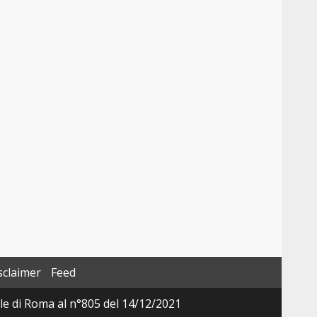
sclaimer
Feed
ale di Roma al n°805 del 14/12/2021