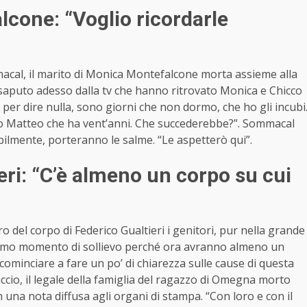
lcone: “Voglio ricordarle
mmacal, il marito di Monica Montefalcone morta assieme alla
o saputo adesso dalla tv che hanno ritrovato Monica e Chicco
e per dire nulla, sono giorni che non dormo, che ho gli incubi
glio Matteo che ha vent’anni. Che succederebbe?”. Sommacal
ilmente, porteranno le salme. “Le aspetterò qui”.
ieri: “C’è almeno un corpo su cui
o del corpo di Federico Gualtieri i genitori, pur nella grande
primo momento di sollievo perché ora avranno almeno un
ominciare a fare un po’ di chiarezza sulle cause di questa
ccio, il legale della famiglia del ragazzo di Omegna morto
n una nota diffusa agli organi di stampa. “Con loro e con il