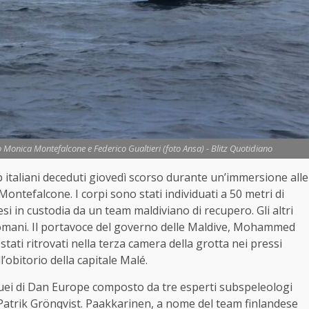
no Monica Montefalcone e Federico Gualtieri (foto Ansa) - Blitz Quotidiano
b italiani deceduti giovedì scorso durante un’immersione alle
 Montefalcone. I corpi sono stati individuati a 50 metri di
si in custodia da un team maldiviano di recupero. Gli altri
domani. Il portavoce del governo delle Maldive, Mohammed
stati ritrovati nella terza camera della grotta nei pressi
ll’obitorio della capitale Malé.
cquei di Dan Europe composto da tre esperti subspeleologi
Patrik Grönqvist. Paakkarinen, a nome del team finlandese