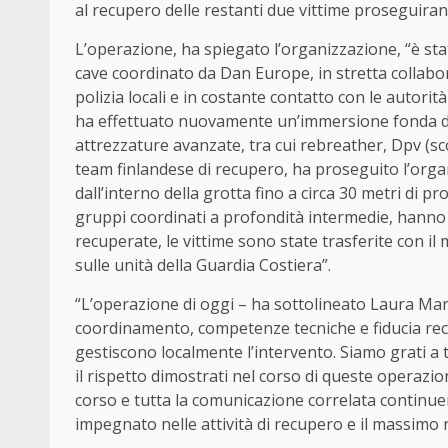
al recupero delle restanti due vittime proseguiran
L’operazione, ha spiegato l’organizzazione, “è st
cave coordinato da Dan Europe, in stretta collabo
polizia locali e in costante contatto con le autorit
ha effettuato nuovamente un’immersione fonda di 
attrezzature avanzate, tra cui rebreather, Dpv (sco
team finlandese di recupero, ha proseguito l’orga
dall’interno della grotta fino a circa 30 metri di 
gruppi coordinati a profondità intermedie, hanno c
recuperate, le vittime sono state trasferite con i
sulle unità della Guardia Costiera”.
“L’operazione di oggi – ha sottolineato Laura Mar
coordinamento, competenze tecniche e fiducia reci
gestiscono localmente l’intervento. Siamo grati a t
il rispetto dimostrati nel corso di queste operazi
corso e tutta la comunicazione correlata continue
impegnato nelle attività di recupero e il massimo ri