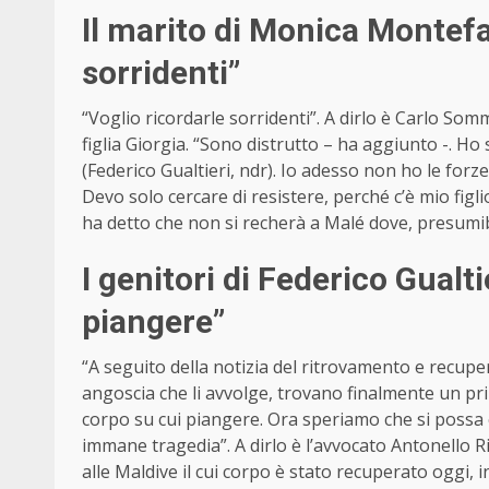
Il marito di Monica Montefa
sorridenti”
“Voglio ricordarle sorridenti”. A dirlo è Carlo So
figlia Giorgia. “Sono distrutto – ha aggiunto -. H
(Federico Gualtieri, ndr). Io adesso non ho le forz
Devo solo cercare di resistere, perché c’è mio fi
ha detto che non si recherà a Malé dove, presumib
I genitori di Federico Gualt
piangere”
“A seguito della notizia del ritrovamento e recuper
angoscia che li avvolge, trovano finalmente un 
corpo su cui piangere. Ora speriamo che si possa c
immane tragedia”. A dirlo è l’avvocato Antonello Ri
alle Maldive il cui corpo è stato recuperato oggi, i