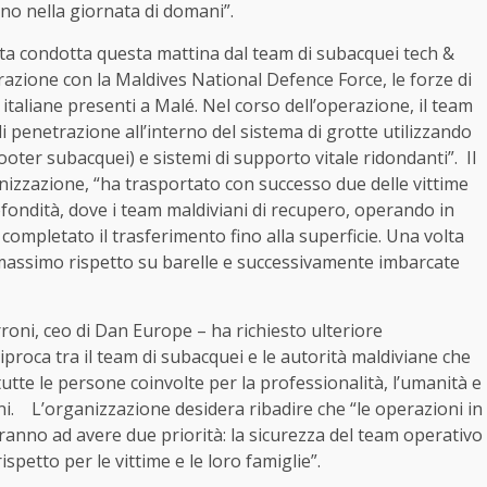
no nella giornata di domani”.
ata condotta questa mattina dal team di subacquei tech &
razione con la Maldives National Defence Force, le forze di
à italiane presenti a Malé. Nel corso dell’operazione, il team
penetrazione all’interno del sistema di grotte utilizzando
oter subacquei) e sistemi di supporto vitale ridondanti”. Il
nizzazione, “ha trasportato con successo due delle vittime
profondità, dove i team maldiviani di recupero, operando in
ompletato il trasferimento fino alla superficie. Una volta
l massimo rispetto su barelle e successivamente imbarcate
roni, ceo di Dan Europe – ha richiesto ulteriore
proca tra il team di subacquei e le autorità maldiviane che
utte le persone coinvolte per la professionalità, l’umanità e
oni. L’organizzazione desidera ribadire che “le operazioni in
ranno ad avere due priorità: la sicurezza del team operativo
spetto per le vittime e le loro famiglie”.