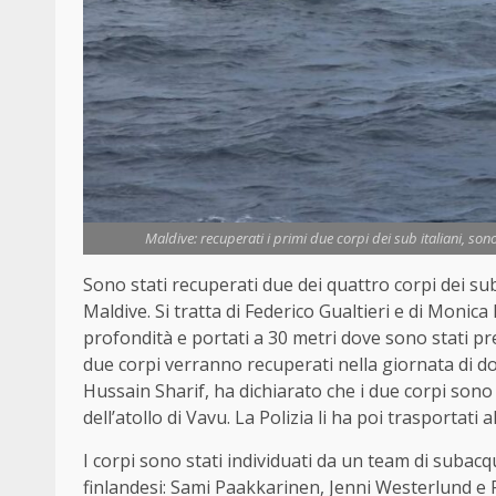
Maldive: recuperati i primi due corpi dei sub italiani, so
Sono stati recuperati due dei quattro corpi dei su
Maldive. Si tratta di Federico Gualtieri e di Monica
profondità e portati a 30 metri dove sono stati pre
due corpi verranno recuperati nella giornata di 
Hussain Sharif, ha dichiarato che i due corpi sono 
dell’atollo di Vavu. La Polizia li ha poi trasportati a
I corpi sono stati individuati da un team di suba
finlandesi: Sami Paakkarinen, Jenni Westerlund e 