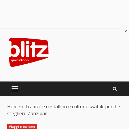
×
Skip
to
content
PRIMARY
MENU
Home
»
Tra mare cristallino e cultura swahili: perché
scegliere Zanzibar
Viaggi e turismo