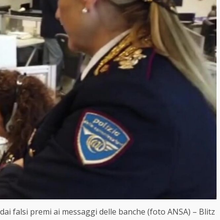
a”: dai falsi premi ai messaggi delle banche (foto ANSA) – Blitz