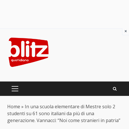
×
Skip
to
content
PRIMARY
MENU
Home
»
In una scuola elementare di Mestre solo 2
studenti su 61 sono italiani da più di una
generazione. Vannacci: “Noi come stranieri in patria”