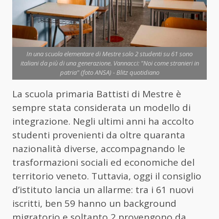
In una scuola elementare di Mestre solo 2 studenti su 61 sono
italiani da più di una generazione. Vannacci: "Noi come stranieri in
patria" (foto ANSA) - Blitz quotidiano
La scuola primaria Battisti di Mestre è
sempre stata considerata un modello di
integrazione. Negli ultimi anni ha accolto
studenti provenienti da oltre quaranta
nazionalità diverse, accompagnando le
trasformazioni sociali ed economiche del
territorio veneto. Tuttavia, oggi il consiglio
d’istituto lancia un allarme: tra i 61 nuovi
iscritti, ben 59 hanno un background
migratorio e soltanto 2 provengono da