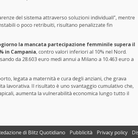
renze del sistema attraverso soluzioni individuali”, mentre
nstabili o poco retribuiti, risultano penalizzate fin
zzogiorno la mancata partecipazione femminile supera il
,8% in Campania
, contro valori inferiori al 10% nel Nord.
sando da 28.603 euro medi annui a Milano a 10.463 euro a
orto, legata a maternità e cura degli anziani, che grava
ita lavorativa. Il risultato è uno svantaggio cumulativo che,
apicali, aumenta la vulnerabilità economica lungo tutto il
Redazione di Blitz Quotidiano
Pubblicità
Privacy policy
Di