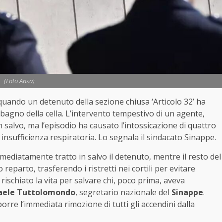
(Foto Ansa)
quando
un
detenuto
della
sezione
chiusa ‘
Articolo
32’
ha
bagno
della
cella.
L’intervento
tempestivo
di
un
agente,
n
salvo,
ma
l’episodio
ha
causato
l’intossicazione
di
quattro
r
insufficienza
respiratoria.
Lo
segnala
il
sindacato
Sinappe.
mediatamente
tratto
in
salvo
il
detenuto,
mentre
il
resto
del
ro
reparto,
trasferendo
i
ristretti
nei
cortili
per
evitare
o
rischiato
la
vita
per
salvare
chi,
poco
prima,
aveva
aele
Tuttolomondo
,
segretario
nazionale
del
Sinappe
.
porre
l’immediata
rimozione
di
tutti
gli
accendini
dalla