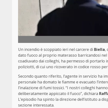
Un
incendio
è
scoppiato
ieri
nel
carcere
di
Biella
,
dato
fuoco
al
proprio
materasso
barricandosi
nel
coadiuvato
dai
colleghi,
ha
permesso
di
portarlo
i
poliziotti,
di
cui
uno
ricoverato
in
codice
rosso
pe
Secondo
quanto
riferito,
l’agente
in
servizio
ha
im
personale
ha
domato
le
fiamme
e
evacuato
l’inte
l’inalazione
di
fumi
tossici. “
I
nostri
colleghi
hann
deliberatamente
appiccato
il
fuoco”,
dichiara
Raff
L’episodio
ha
spinto
la
direzione
dell’istituto
a
dis
sezione
interessata.