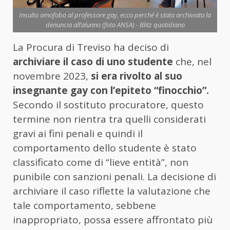
Insulto omofobo al professore gay, ecco perché è stata archiviata la
denuncia all’alunno (foto ANSA) - Blitz quotidiano
La Procura di Treviso ha deciso di
archiviare il caso di uno studente
che, nel
novembre 2023,
si era rivolto al suo
insegnante gay con l’epiteto “finocchio”.
Secondo il sostituto procuratore, questo
termine non rientra tra quelli considerati
gravi ai fini penali e quindi il
comportamento dello studente è stato
classificato come di “lieve entità”, non
punibile con sanzioni penali. La decisione di
archiviare il caso riflette la valutazione che
tale comportamento, sebbene
inappropriato, possa essere affrontato più