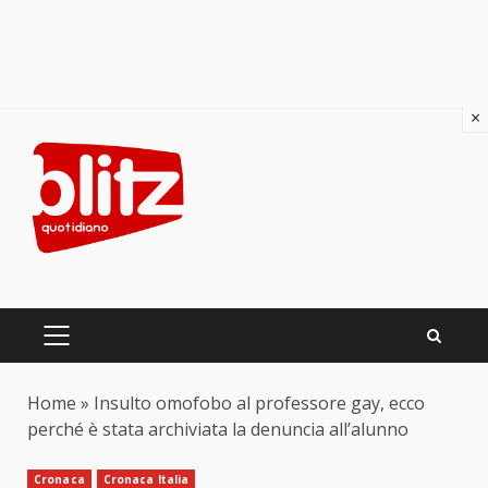
×
Skip
to
content
PRIMARY
MENU
Home
»
Insulto omofobo al professore gay, ecco
perché è stata archiviata la denuncia all’alunno
Cronaca
Cronaca Italia