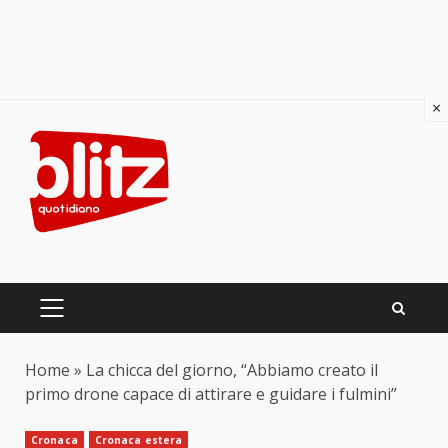
×
Skip
to
content
PRIMARY
MENU
Home
»
La chicca del giorno, “Abbiamo creato il
primo drone capace di attirare e guidare i fulmini”
Cronaca
Cronaca estera