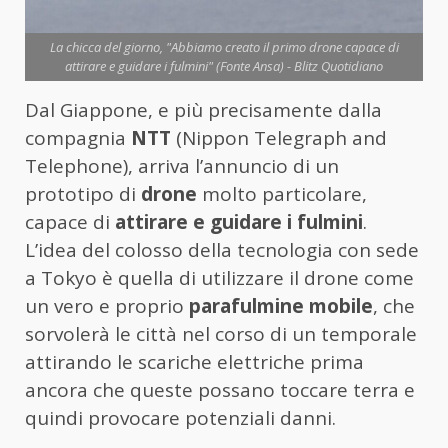
La chicca del giorno, "Abbiamo creato il primo drone capace di
attirare e guidare i fulmini" (Fonte Ansa) - Blitz Quotidiano
Dal Giappone, e più precisamente dalla
compagnia
NTT
(Nippon Telegraph and
Telephone), arriva l’annuncio di un
prototipo di
drone
molto particolare,
capace di
attirare e guidare i fulmini
.
L’idea del colosso della tecnologia con sede
a Tokyo è quella di utilizzare il drone come
un vero e proprio
parafulmine mobile
, che
sorvolerà le città nel corso di un temporale
attirando le scariche elettriche prima
ancora che queste possano toccare terra e
quindi provocare potenziali danni.