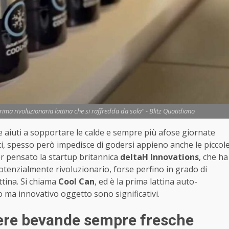
ima rivoluzionaria lattina che si raffredda da sola" - Blitz Quotidiano
e aiuti a sopportare le calde e sempre più afose giornate
ati, spesso però impedisce di godersi appieno anche le piccol
er pensato la startup britannica
deltaH Innovations
, che ha
otenzialmente rivoluzionario, forse perfino in grado di
tina. Si chiama
Cool Can
, ed è la prima lattina auto-
o ma innovativo oggetto sono significativi.
avere bevande sempre fresche