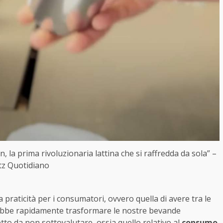
, la prima rivoluzionaria lattina che si raffredda da sola” –
itz Quotidiano
la praticità per i consumatori, ovvero quella di avere tra le
ebbe rapidamente trasformare le nostre bevande
tto da non sottovalutare, ossia quello relativo al
consumo