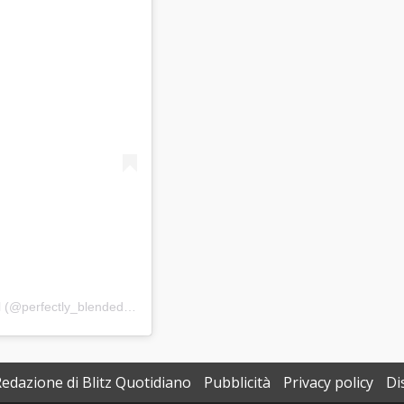
Un post condiviso da Christopher N Desiree Hart-Spegal (@perfectly_blended_family)
Redazione di Blitz Quotidiano
Pubblicità
Privacy policy
Di