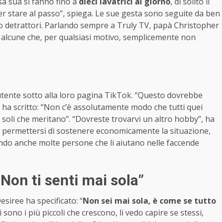
asa sua si fanno fino a
dieci lavatrici al giorno
, di solito il
“per stare al passo”, spiega. Le sue gesta sono seguite da ben
no detrattori. Parlando sempre a Truly TV, papà Christopher
e alcune che, per qualsiasi motivo, semplicemente non
utente sotto alla loro pagina TikTok. “Questo dovrebbe
a ha scritto: “Non c’è assolutamente modo che tutti quei
a soli che meritano”. “Dovreste trovarvi un altro hobby”, ha
o permettersi di sostenere economicamente la situazione,
ndo anche molte persone che li aiutano nelle faccende
 “Non ti senti mai sola”
esiree ha specificato: “
Non sei mai sola, è come se tutto
ti sono i più piccoli che crescono, li vedo capire se stessi,