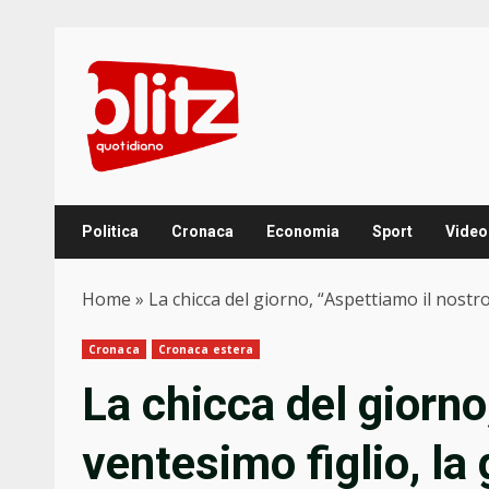
Skip
to
content
Politica
Cronaca
Economia
Sport
Video
Home
»
La chicca del giorno, “Aspettiamo il nostro
Cronaca
Cronaca estera
La chicca del giorno
ventesimo figlio, la