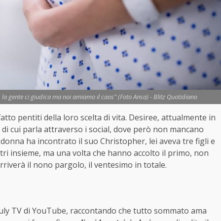
, la gente ci giudica ma noi amiamo il caos" (Foto Ansa) - Blitz Quotidiano
tto pentiti della loro scelta di vita. Desiree, attualmente in
, di cui parla attraverso i social, dove però non mancano
 donna ha incontrato il suo Christopher, lei aveva tre figli e
ltri insieme, ma una volta che hanno accolto il primo, non
rriverà il nono pargolo, il ventesimo in totale.
 Truly TV di YouTube, raccontando che tutto sommato ama