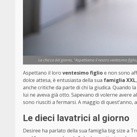
La chicca del giorno, "Aspettiamo il nostro ventesimo figlio
Aspettano il loro
ventesimo figlio
e non sono affa
dolce attesa, è entusiasta della sua
famiglia XXL
anche critiche da parte di chi la giudica. Quando la
lui ne aveva già otto. Sapevano di volerne avere a
sono riusciti a fermarsi. A maggio di quest’anno, a
Le dieci lavatrici al giorno
Desiree ha parlato della sua famiglia big size a