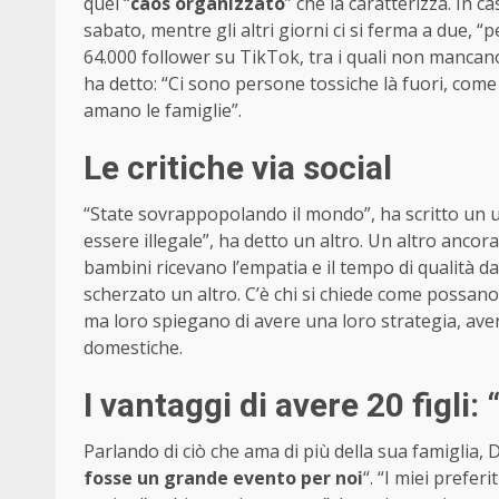
quel “
caos organizzato
” che la caratterizza. In c
sabato, mentre gli altri giorni ci si ferma a due, 
64.000 follower su TikTok, tra i quali non manca
ha detto: “Ci sono persone tossiche là fuori, com
amano le famiglie”.
Le critiche via social
“State sovrappopolando il mondo”, ha scritto un 
essere illegale”, ha detto un altro. Un altro ancor
bambini ricevano l’empatia e il tempo di qualità d
scherzato un altro. C’è chi si chiede come possan
ma loro spiegano di avere una loro strategia, ave
domestiche.
I vantaggi di avere 20 figli:
Parlando di ciò che ama di più della sua famiglia, D
fosse un grande evento per noi
“. “I miei preferi