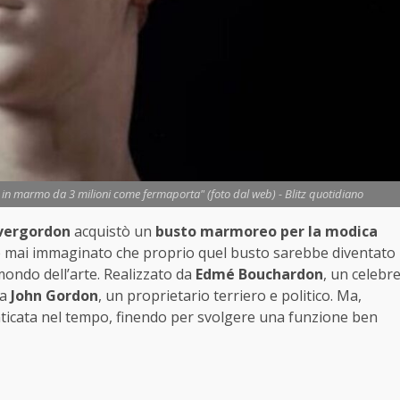
 in marmo da 3 milioni come fermaporta" (foto dal web) - Blitz quotidiano
vergordon
acquistò un
busto marmoreo per la modica
be mai immaginato che proprio quel busto sarebbe diventato
 mondo dell’arte. Realizzato da
Edmé Bouchardon
, un celebr
ra
John Gordon
, un proprietario terriero e politico. Ma,
enticata nel tempo, finendo per svolgere una funzione ben