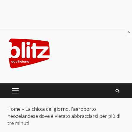
×
Skip
to
content
PRIMARY
MENU
Home
»
La chicca del giorno, l’aeroporto
neozelandese dove è vietato abbracciarsi per più di
tre minuti