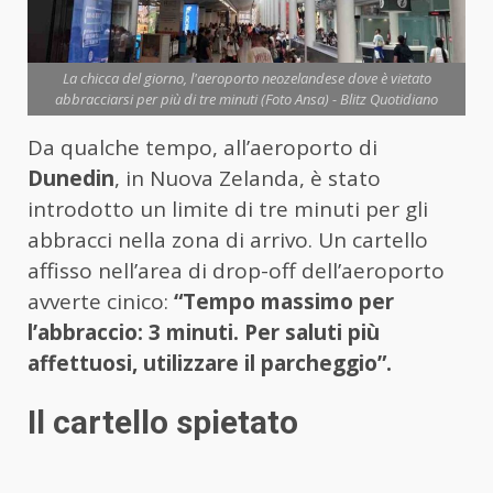
La chicca del giorno, l'aeroporto neozelandese dove è vietato
abbracciarsi per più di tre minuti (Foto Ansa) - Blitz Quotidiano
Da qualche tempo, all’aeroporto di
Dunedin
, in Nuova Zelanda, è stato
introdotto un limite di tre minuti per gli
abbracci nella zona di arrivo. Un cartello
affisso nell’area di drop-off dell’aeroporto
avverte cinico:
“Tempo massimo per
l’abbraccio: 3 minuti. Per saluti più
affettuosi, utilizzare il parcheggio”.
Il cartello spietato