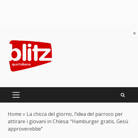
×
Skip
to
content
PRIMARY
MENU
Home
»
La chicca del giorno, l’idea del parroco per
attirare i giovani in Chiesa: “Hamburger gratis, Gesù
approverebbe”