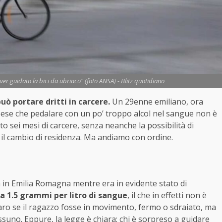
aver guidato la bici da ubriaco" (foto ANSA) - Blitz quotidiano
uò portare dritti in carcere.
Un 29enne emiliano, ora
spese che pedalare con un po’ troppo alcol nel sangue non è
to sei mesi di carcere, senza neanche la possibilità di
o: il cambio di residenza. Ma andiamo con ordine.
a in Emilia Romagna mentre era in evidente stato di
a 1.5 grammi per litro di sangue
, il che in effetti non è
hiaro se il ragazzo fosse in movimento, fermo o sdraiato, ma
suno. Eppure, la legge è chiara: chi è sorpreso a guidare