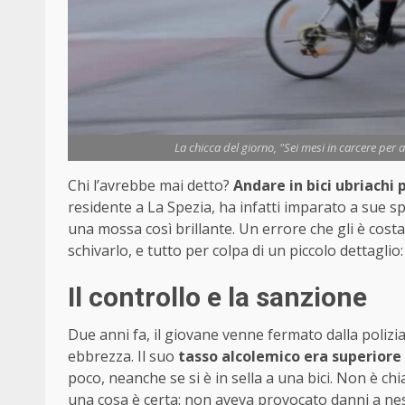
La chicca del giorno, "Sei mesi in carcere per 
Chi l’avrebbe mai detto?
Andare in bici ubriachi p
residente a La Spezia, ha infatti imparato a sue 
una mossa così brillante. Un errore che gli è costa
schivarlo, e tutto per colpa di un piccolo dettagli
Il controllo e la sanzione
Due anni fa, il giovane venne fermato dalla polizi
ebbrezza. Il suo
tasso alcolemico era superiore 
poco, neanche se si è in sella a una bici. Non è c
una cosa è certa: non aveva provocato danni a nes