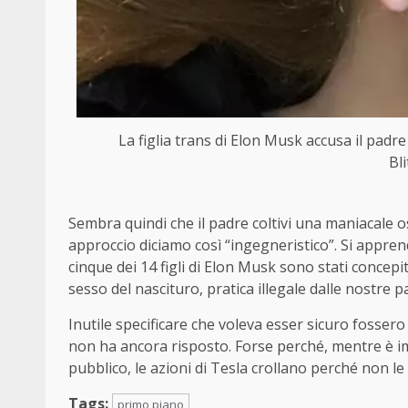
La figlia trans di Elon Musk accusa il padr
Bl
Sembra quindi che il padre coltivi una maniacale o
approccio diciamo così “ingegneristico”. Si apprend
cinque dei 14 figli di Elon Musk sono stati concepi
sesso del nascituro, pratica illegale dalle nostre 
Inutile specificare che voleva esser sicuro fossero
non ha ancora risposto. Forse perché, mentre è i
pubblico, le azioni di Tesla crollano perché non 
Tags:
primo piano