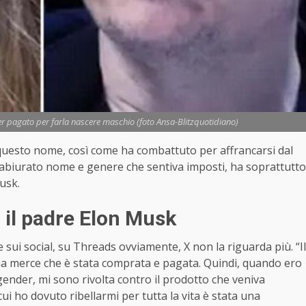
ver pagato per farla nascere maschio (foto Ansa-Blitzquotidiano)
questo nome, così come ha combattuto per affrancarsi dal
 abiurato nome e genere che sentiva imposti, ha soprattutto
usk.
 il padre Elon Musk
e sui social, su Threads ovviamente, X non la riguarda più. “Il
una merce che è stata comprata e pagata. Quindi, quando ero
nder, mi sono rivolta contro il prodotto che veniva
ui ho dovuto ribellarmi per tutta la vita è stata una