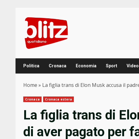
Skip
to
content
Politica
Cronaca
Economia
Sport
Video
Home
»
La figlia trans di Elon Musk accusa il pad
Cronaca
Cronaca estera
La figlia trans di E
di aver pagato per 