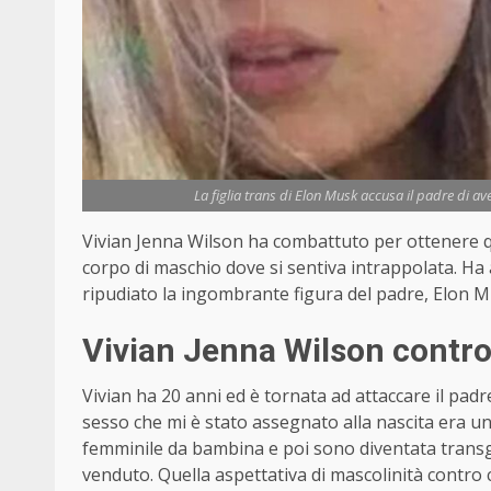
La figlia trans di Elon Musk accusa il padre di a
Vivian Jenna Wilson ha combattuto per ottenere 
corpo di maschio dove si sentiva intrappolata. Ha
ripudiato la ingombrante figura del padre, Elon M
Vivian Jenna Wilson contro
Vivian ha 20 anni ed è tornata ad attaccare il padr
sesso che mi è stato assegnato alla nascita era 
femminile da bambina e poi sono diventata transge
venduto. Quella aspettativa di mascolinità contro c