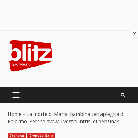
×
Skip
to
content
PRIMARY
MENU
Home
»
La morte di Maria, bambina tetraplegica di
Palermo. Perché aveva i vestiti intrisi di benzina?
Cronaca
Cronaca Italia