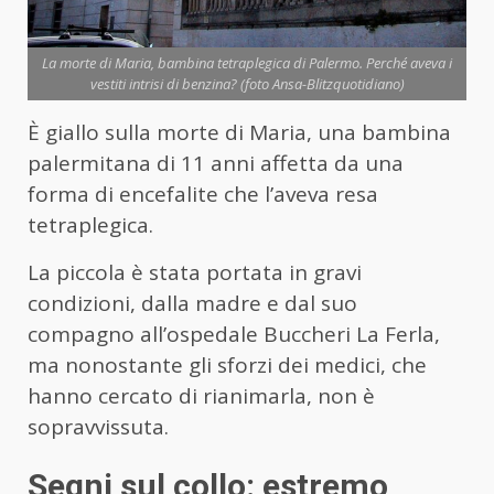
La morte di Maria, bambina tetraplegica di Palermo. Perché aveva i
vestiti intrisi di benzina? (foto Ansa-Blitzquotidiano)
È giallo sulla morte di Maria, una bambina
palermitana di 11 anni affetta da una
forma di encefalite che l’aveva resa
tetraplegica.
La piccola è stata portata in gravi
condizioni, dalla madre e dal suo
compagno all’ospedale Buccheri La Ferla,
ma nonostante gli sforzi dei medici, che
hanno cercato di rianimarla, non è
sopravvissuta.
Segni sul collo: estremo