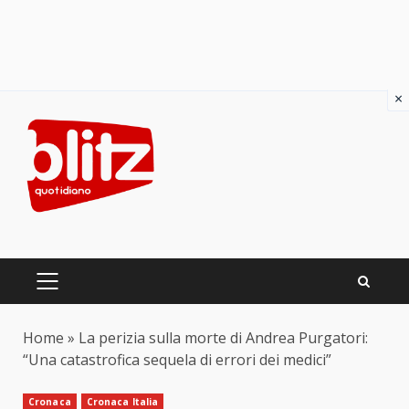
×
Skip
to
content
PRIMARY
MENU
Home
»
La perizia sulla morte di Andrea Purgatori:
“Una catastrofica sequela di errori dei medici”
Cronaca
Cronaca Italia