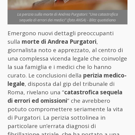
La perizia sulla morte di Andrea Purgatori: "Una catastrofica
sequela di errori dei medici" (foto ANSA) - Blitz quotidiano
Emergono nuovi dettagli preoccupanti
sulla
morte di Andrea Purgatori
,
giornalista noto e apprezzato, al centro di
una complessa vicenda legale che coinvolge
la sua famiglia e i medici che lo hanno
curato. Le conclusioni della
perizia medico-
legale
, disposta dal gip del tribunale di
Roma, rivelano una “
catastrofica sequela
di errori ed omissioni
” che avrebbero
potuto compromettere seriamente la vita
di Purgatori. La perizia sottolinea in
particolare un’errata diagnosi di
fibrillazione atriale, che ha portato a una