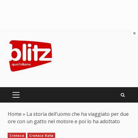
×
Skip
to
content
PRIMARY
MENU
Home
»
La storia dell’uomo che ha viaggiato per due
ore con un gatto nel motore e poi lo ha adottato
Cronaca
Cronaca Italia