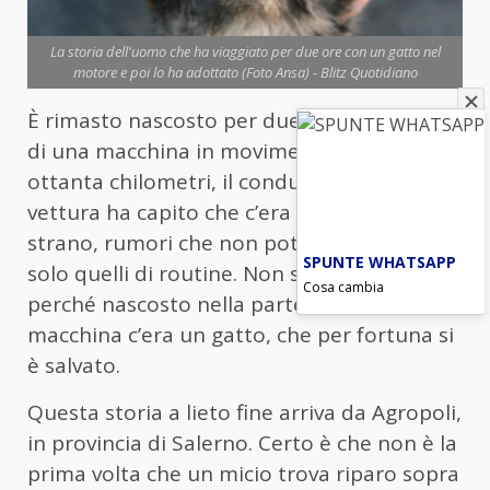
La storia dell'uomo che ha viaggiato per due ore con un gatto nel
motore e poi lo ha adottato (Foto Ansa) - Blitz Quotidiano
È rimasto nascosto per due ore nel motore
di una macchina in movimento. Dopo circa
ottanta chilometri, il conducente della
vettura ha capito che c’era qualcosa di
strano, rumori che non potevano essere
SPUNTE WHATSAPP
solo quelli di routine. Non si sbagliava,
Cosa cambia
perché nascosto nella parte anteriore della
macchina c’era un gatto, che per fortuna si
è salvato.
Questa storia a lieto fine arriva da Agropoli,
in provincia di Salerno. Certo è che non è la
prima volta che un micio trova riparo sopra