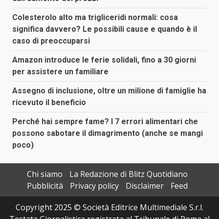
Colesterolo alto ma trigliceridi normali: cosa
significa davvero? Le possibili cause e quando è il
caso di preoccuparsi
Amazon introduce le ferie solidali, fino a 30 giorni
per assistere un familiare
Assegno di inclusione, oltre un milione di famiglie ha
ricevuto il beneficio
Perché hai sempre fame? I 7 errori alimentari che
possono sabotare il dimagrimento (anche se mangi
poco)
Chi siamo
La Redazione di Blitz Quotidiano
Pubblicità
Privacy policy
Disclaimer
Feed
Copyright 2025 © Società Editrice Multimediale S.r.l.
Testata Giornalistica registrata al Tribunale di Roma al