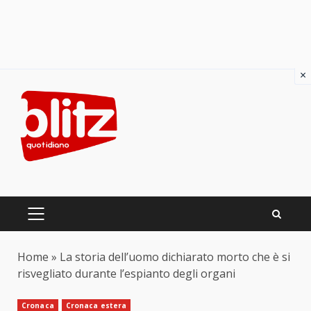
×
Skip
to
content
PRIMARY
MENU
Home
»
La storia dell’uomo dichiarato morto che è si
risvegliato durante l’espianto degli organi
Cronaca
Cronaca estera