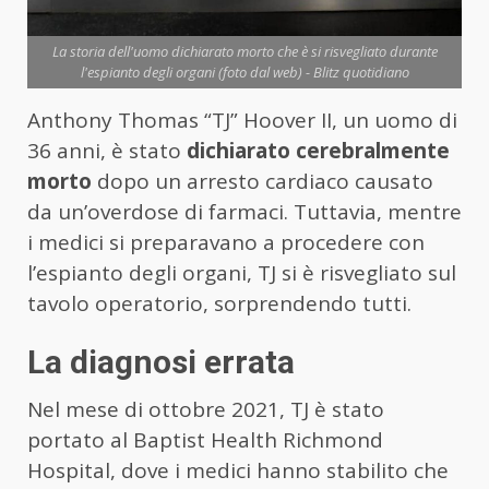
La storia dell'uomo dichiarato morto che è si risvegliato durante
l'espianto degli organi (foto dal web) - Blitz quotidiano
Anthony Thomas “TJ” Hoover II, un uomo di
36 anni, è stato
dichiarato cerebralmente
morto
dopo un arresto cardiaco causato
da un’overdose di farmaci. Tuttavia, mentre
i medici si preparavano a procedere con
l’espianto degli organi, TJ si è risvegliato sul
tavolo operatorio, sorprendendo tutti.
La diagnosi errata
Nel mese di ottobre 2021, TJ è stato
portato al Baptist Health Richmond
Hospital, dove i medici hanno stabilito che