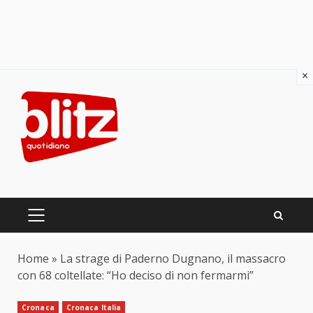
×
Skip
to
content
PRIMARY
MENU
Home
»
La strage di Paderno Dugnano, il massacro
con 68 coltellate: “Ho deciso di non fermarmi”
Cronaca
Cronaca Italia