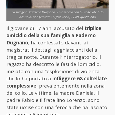
La strage di Paderno Dugnano, il massacro con 68 coltellate: "Ho
deciso di non fermarmi" (foto ANSA) - Blitz quotidiano
Il giovane di 17 anni accusato del
triplice
omicidio della sua famiglia a Paderno
Dugnano
, ha confessato davanti ai
magistrati i dettagli agghiaccianti della
tragica notte. Durante l’interrogatorio, il
ragazzo ha descritto le fasi dell’omicidio,
iniziato con una “esplosione” di violenza
che lo ha portato a
infliggere 68 coltellate
complessive
, prevalentemente nella zona
del collo. Le vittime, la madre Daniela, il
padre Fabio e il fratellino Lorenzo, sono
state uccise con una ferocia che ha lasciato
sgomenti gli inquirenti.