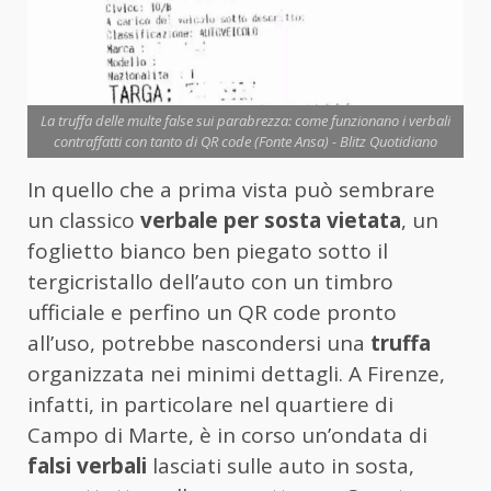
La truffa delle multe false sui parabrezza: come funzionano i verbali
contraffatti con tanto di QR code (Fonte Ansa) - Blitz Quotidiano
In quello che a prima vista può sembrare
un classico
verbale per sosta vietata
, un
foglietto bianco ben piegato sotto il
tergicristallo dell’auto con un timbro
ufficiale e perfino un QR code pronto
all’uso, potrebbe nascondersi una
truffa
organizzata nei minimi dettagli. A Firenze,
infatti, in particolare nel quartiere di
Campo di Marte, è in corso un’ondata di
falsi verbali
lasciati sulle auto in sosta,