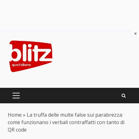
×
Skip
to
content
PRIMARY
MENU
Home
»
La truffa delle multe false sui parabrezza:
come funzionano i verbali contraffatti con tanto di
QR code