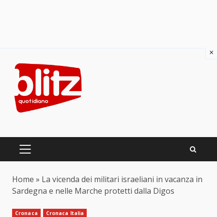
×
Skip
to
content
PRIMARY
MENU
Home
»
La vicenda dei militari israeliani in vacanza in
Sardegna e nelle Marche protetti dalla Digos
Cronaca
Cronaca Italia