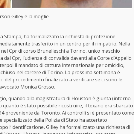
on Gilley e la moglie
a Stampa, ha formalizzato la richiesta di protezione
ediatamente trasferito in un centro per il rimpatrio. Nella
nel Cpr di corso Brunelleschi a Torino, unico maschio
a dal Cpr, l’udienza di convalida davanti alla Corte d’Appello
nterpol il mandato di cattura internazionale per omicidio,
inchiuso nel carcere di Torino. La prossima settimana è
to del procedimento finalizzato a verificare se ci sono le
ll’avvocato Monica Grosso.
maggio, quando alla magistratura di Houston è giunta (intorno
do quanto è stato possibile ricostruire, il texano era sbarcato
4 proveniente da Toronto. Ai controlli si è presentato come
 specializzato della Polizia di Stato ha accertato
o l’identificazione, GIlley ha formalizzato una richiesta di