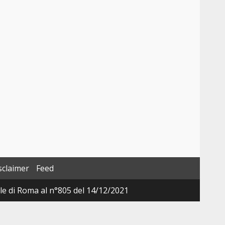
sclaimer
Feed
ale di Roma al n°805 del 14/12/2021