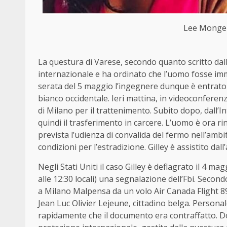
Lee Mongers
La questura di Varese, secondo quanto scritto dall
internazionale e ha ordinato che l’uomo fosse imm
serata del 5 maggio l’ingegnere dunque è entrato 
bianco occidentale. Ieri mattina, in videoconferenz
di Milano per il trattenimento. Subito dopo, dall’I
quindi il trasferimento in carcere. L’uomo è ora r
prevista l’udienza di convalida del fermo nell’ambi
condizioni per l’estradizione. Gilley è assistito da
Negli Stati Uniti il caso Gilley è deflagrato il 4 
alle 12:30 locali) una segnalazione dell’Fbi. Secon
a Milano Malpensa da un volo Air Canada Flight 89
Jean Luc Olivier Lejeune, cittadino belga. Personale
rapidamente che il documento era contraffatto. Dop