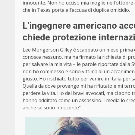
innocente. Non ho ucciso mia moglie nell’ottobre d
che in Texas porta all’accusa di duplice omicidio.
L’ingegnere americano accu
chiede protezione internaz
Lee Mongerson Gilley è scappato un mese prima dell
conosce nessuno, ma ha firmato la richiesta di pr
per salvare la mia vita – le parole riportate dall
non ho commesso e sono vittima di un accaniment
giusto. Ho rischiato tutto per venire in Italia per 
Quella da dove provengo mi ha rifiutato e mi terro
perdere la vita. Ho dei bravi avvocati, ma ci sono
hanno additato come un assassino. I media lo cred
anche se sono innocente”.