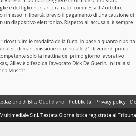
 di Varese. L’uomo, ingegnere informatico, era stato
glie e del figlio non ancora nato, commessi il 7 ottobre
o rimesso in libertà, previo il pagamento di una cauzione di
n un dispositivo elettronico. Rispetto all’accusa si è sempre
ricostruire le modalità della fuga. In base a quanto riporta
 un alert di manomissione intorno alle 21 di venerdì primo
 competente solo la mattina del primo giorno lavorativo
, Gilley è difeso dall’avvocato Dick De Guerin. In Italia si
Anna Muscat
Redazione di Blitz Quotidiano
Pubblicità
Privacy policy
Di
Multimediale S.r.l. Testata Giornalistica registrata al Tribun