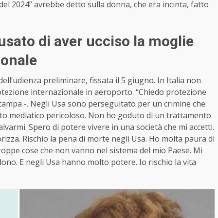
el 2024” avrebbe detto sulla donna, che era incinta, fatto
sato di aver ucciso la moglie
ionale
’udienza preliminare, fissata il 5 giugno. In Italia non
otezione internazionale in aeroporto. “Chiedo protezione
a Stampa -. Negli Usa sono perseguitato per un crimine che
o mediatico pericoloso. Non ho goduto di un trattamento
salvarmi. Spero di potere vivere in una società che mi accetti.
rizza. Rischio la pena di morte negli Usa. Ho molta paura di
 troppe cose che non vanno nel sistema del mio Paese. Mi
ono. E negli Usa hanno molto potere. Io rischio la vita