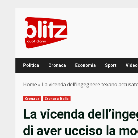
Skip
to
content
Politica
Cronaca
Economia
Sport
Video
Home
»
La vicenda dell’ingegnere texano accusato
Cronaca
Cronaca Italia
La vicenda dell’ing
di aver ucciso la mo