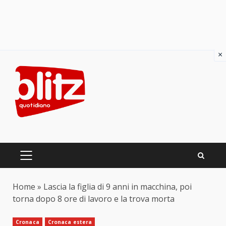
×
Skip
to
content
PRIMARY
MENU
Home
»
Lascia la figlia di 9 anni in macchina, poi
torna dopo 8 ore di lavoro e la trova morta
Cronaca
Cronaca estera