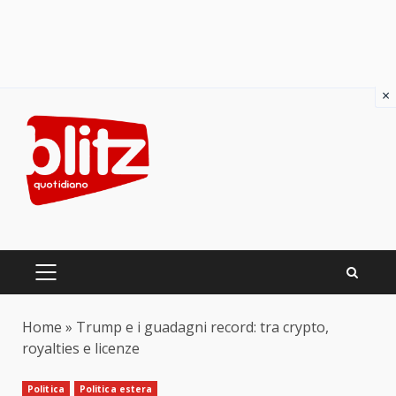
×
Skip
to
content
PRIMARY
MENU
Home
»
Trump e i guadagni record: tra crypto,
royalties e licenze
Politica
Politica estera