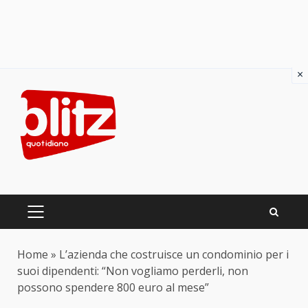
×
Skip
to
content
PRIMARY
MENU
Home
»
L’azienda che costruisce un condominio per i
suoi dipendenti: “Non vogliamo perderli, non
possono spendere 800 euro al mese”